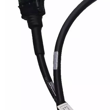
Assemblage de câbles d'usine de faisceaux de câbles professionnels avec connecteurs de haute qualité et fils de cuivre pour machines agricoles
Connecteur étanche pour faisceau de câbles de machines agricoles, connecteurs originaux Deutsch TE Molex