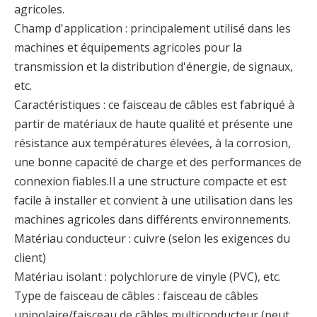
agricoles.
Champ d'application : principalement utilisé dans les
machines et équipements agricoles pour la
transmission et la distribution d'énergie, de signaux,
etc.
Caractéristiques : ce faisceau de câbles est fabriqué à
partir de matériaux de haute qualité et présente une
Faisceau de timonerie personnalisé Faisceau de câblage d’assemblage de châssis Faisceau d’assemblage de panneaux Faisceau de plafond
Faisceau de câblage de tableau de bord personnalisé Faisceau de câblage d'assemblage de châssis Faisceau d'assemblage de panneau Faisceau de plafond
résistance aux températures élevées, à la corrosion,
une bonne capacité de charge et des performances de
connexion fiables.Il a une structure compacte et est
facile à installer et convient à une utilisation dans les
machines agricoles dans différents environnements.
Matériau conducteur : cuivre (selon les exigences du
client)
Matériau isolant : polychlorure de vinyle (PVC), etc.
Type de faisceau de câbles : faisceau de câbles
unipolaire/faisceau de câbles multiconducteur (peut