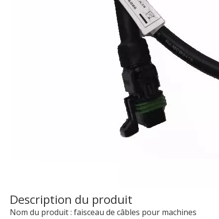
Connecteur étanche pour faisceau de câbles de machines agricoles, connecteurs originaux Deutsch TE Molex
Faisceau de câbles OEM de haute qualité pour l'usine de machines de matériel agricole, fourniture directe
Faisceau de câbles USB étanche avec assemblage de câbles personnalisé
Adaptez aux besoins du client les kits imperméables de jonction de faisceau de câbles d'assemblage de câble d'empotage
Description du produit
Nom du produit : faisceau de câbles pour machines