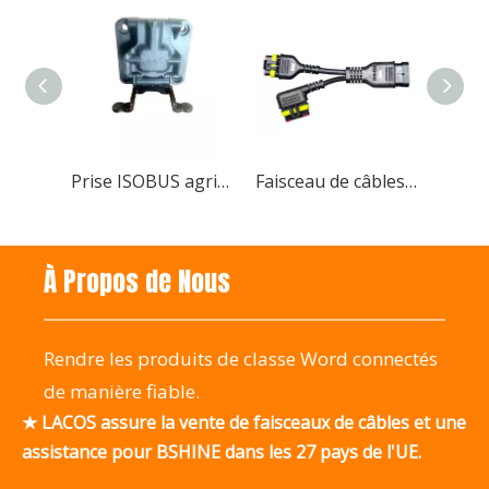
Prise ISOBUS agricole 9 broches, types maître/esclave/passage disponibles
Faisceau de câbles prémoulé haute performance AMP SUPERSEAL, résistant à l'eau
À Propos de Nous
Rendre les produits de classe Word connectés
de manière fiable.
★ LACOS assure la vente de faisceaux de câbles et une
assistance pour BSHINE dans les 27 pays de l'UE.