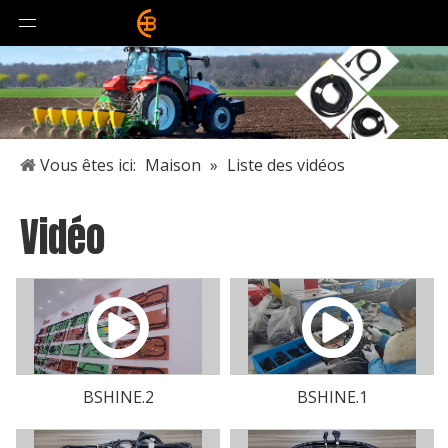
Vous êtes ici:
Maison
»
Liste des vidéos
Vidéo
BSHINE.2
BSHINE.1