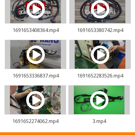
1691653408364.mp4
1691653380742.mp4
1691653336837.mp4
1691652283526.mp4
1691652274062.mp4
3.mp4