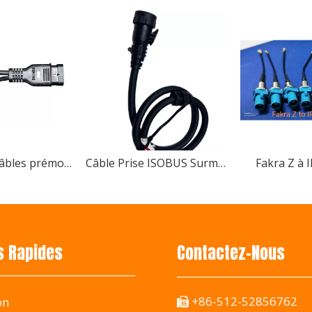
orte le prix annuel de la machinerie agricole 2025 Changsh
Faisceau de câbles prémoulé haute performance AMP SUPERSEAL, résistant à l'eau
Câble Prise ISOBUS Surmoulée Personnalisable
Fakra Z à 
al des machines agricoles de Chine 2024, présentant des fais
s Rapides
Contactez-Nous
+86-512-52856762
on
