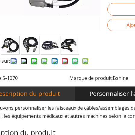
Ajo
 sur:
:
S-1070
Marque de produit:
Bshine
escription du produit
Personnaliser l
vons personnaliser les faisceaux de câbles/assemblages de 
el, les équipements médicaux et autres machines selon la conc
écemment annoncé le lancement de son projet Manufacturing Ex
iption du produit