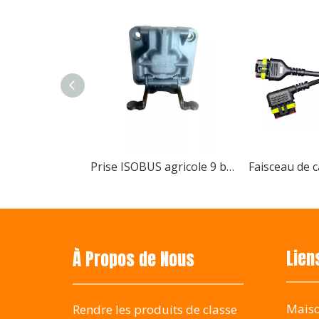
Changshu Bshine La technologie électronique remp
Prise ISOBUS agricole 9 broches, types maître/esclave/passage disponibles
Bshine vous attend au Salon international des machines agricoles de Changsha en Chine
Faisceau de câbles industriel métier à tisser de câbles de commande électrique personnalisé
Bshine La société participe au Salon internation
Lien
À Propos de Nous
Mais
Rendre les produits de classe