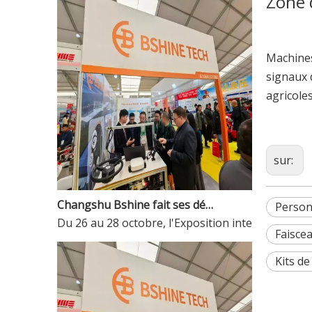
Zone 
Machines
signaux 
agricoles
sur:
Changshu Bshine fait ses débuts au Salon des machines agricoles de Wuhan 2025, présentant la solution de connectivité intelligente ISOBUS qui permet la modernisation de l'agriculture
Câble de réinstallation ISOBUS et câble d'équipement ISOBUS Basic
Person
Du 26 au 28 octobre, l'Exposition internationale
Faisce
Kits de