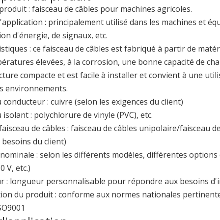
roduit : faisceau de câbles pour machines agricoles.
application : principalement utilisé dans les machines et éq
ion d'énergie, de signaux, etc.
istiques : ce faisceau de câbles est fabriqué à partir de mat
ératures élevées, à la corrosion, une bonne capacité de cha
ture compacte et est facile à installer et convient à une uti
ts environnements.
conducteur : cuivre (selon les exigences du client)
isolant : polychlorure de vinyle (PVC), etc.
faisceau de câbles : faisceau de câbles unipolaire/faisceau 
 besoins du client)
nominale : selon les différents modèles, différentes options
0 V, etc.)
 : longueur personnalisable pour répondre aux besoins d'in
ille à l'exposition du Brésil 2025, attirant l'attention sur le
ation du produit : conforme aux normes nationales pertinentes
ISO9001