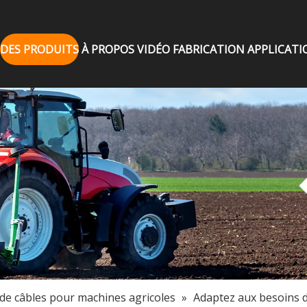
DES PRODUITS
À PROPOS
VIDÉO
FABRICATION
APPLICATI
 de câbles pour machines agricoles
»
Adaptez aux besoins du