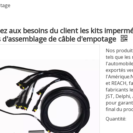
otage
ez aux besoins du client les kits impermé
s d'assemblage de câble d'empotage
Nos produits
tels que les
l'automobile
exportés ver
l'Amérique.
et REACH, f
fabricants l
JST, Delphi,
pour garanti
final du prod
Quantité: