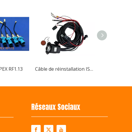
u Bshine Electronic Technology Co., Ltd. A remporté le prix
IPEX RF1.13
Câble de réinstallation ISOBUS et câble d'équipement ISOBUS Basic
ceaux de câbles innovants pour machines agricolesEn 2024, l
Réseaux Sociaux