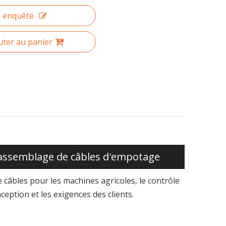
enquête
uter au panier
'assemblage de câbles d'empotage
câbles pour les machines agricoles, le contrôle
eption et les exigences des clients.
ecution System (MES), qui vise à améliorer l'efficacité de l