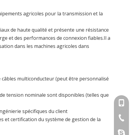
uipements agricoles pour la transmission et la
ériaux de haute qualité et présente une résistance
rge et des performances de connexion fiables.Il a
lisation dans les machines agricoles dans
de câbles multiconducteur (peut être personnalisé
 de tension nominale sont disponibles (telles que
+86-18
génierie spécifiques du client
+86-512
s solutions de harnais de fil et de connecteur.
 et certification du système de gestion de la
sherry1