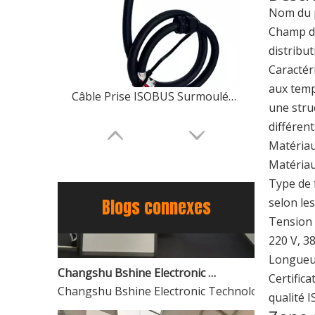
Nom du p
Champ d'
distribut
Caractér
aux temp
Câble Prise ISOBUS Surmoulée Personnalisable
une struc
différen
Matériau 
Matériau 
Type de 
Blogs connexes
selon les
Tension 
220 V, 38
Changshu Bshine Electronic Technology Co., Ltd. Brille à l'exposition du Brésil 2025
Longueur
Changshu Bshine Electronic Technology Co., Ltd. Br
Certific
qualité 
Fakra Z à IPEX RF1.13