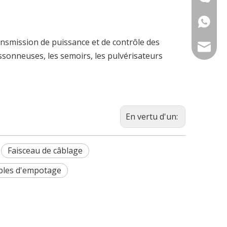
+86186
ansmission de puissance et de contrôle des
bshine@
sonneuses, les semoirs, les pulvérisateurs
sales1@
sales2@
En vertu d'un:
Faisceau de câblage
ovation et l'ouverture renforcent les équipements agricoles,
âbles d'empotage