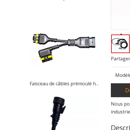
Partager
Modèle
Faisceau de câbles prémoulé haute performance AMP SUPERSEAL, résistant à l'eau
D
Nous pou
Un client canadien visite l'usine d'Anhui Bshine pour discuter de la R&D sur la conception de produits et des études de faisabilité
industri
Anhui Bshine Intelligent Technology Co., Ltd. a r
Descr