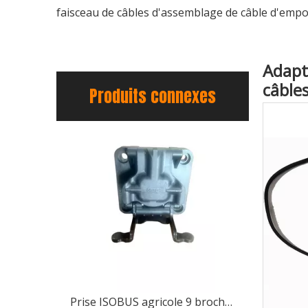
faisceau de câbles d'assemblage de câble d'emp
Adapt
câble
Produits connexes
Prise ISOBUS agricole 9 broches, types maître/esclave/passage disponibles