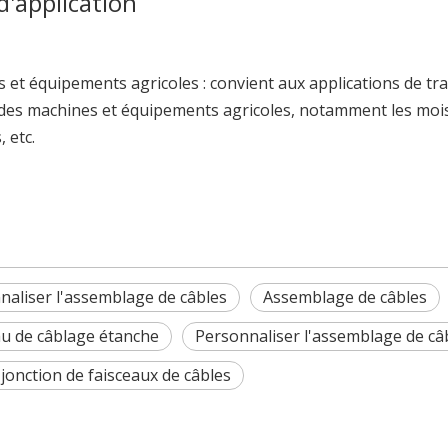
d'application
 et équipements agricoles : convient aux applications de tr
des machines et équipements agricoles, notamment les mois
, etc.
naliser l'assemblage de câbles
Assemblage de câbles
 des machines agricoles de Chine 2025, sur le thème « L'inn
au de câblage étanche
Personnaliser l'assemblage de c
 jonction de faisceaux de câbles