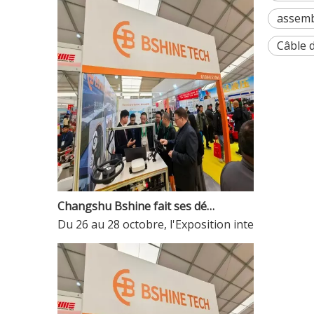
assemb
Câble 
Changshu Bshine fait ses débuts au Salon des machines agricoles de Wuhan 2025, présentant la solution de connectivité intelligente ISOBUS qui permet la modernisation de l'agriculture
Véhicules automobiles complets conformes à Rohs pour faisceau de câblage d'assemblage de câbles audio de voiture
Du 26 au 28 octobre, l'Exposition internationale