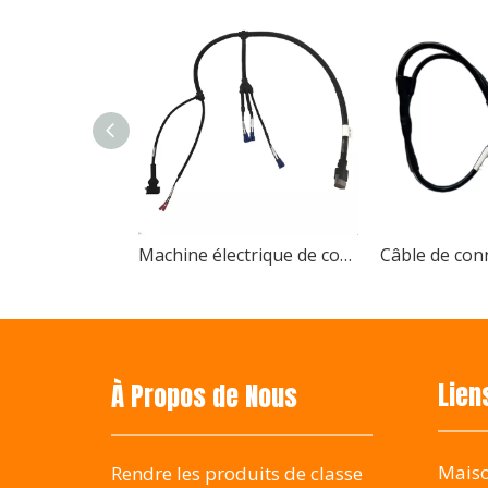
Changshu Bshine La technologie électronique remp
Machine électrique de contrôle industriel électronique, fabricant automatique d'assemblage de câbles à sertir pour ordinateur
Bshine vous attend au Salon international des machines agricoles de Changsha en Chine
Harnais de câblage pour machines agricoles, personnalisé, prix d'usine, vente directe
Bshine La société participe au Salon internation
Lien
À Propos de Nous
Mais
Rendre les produits de classe