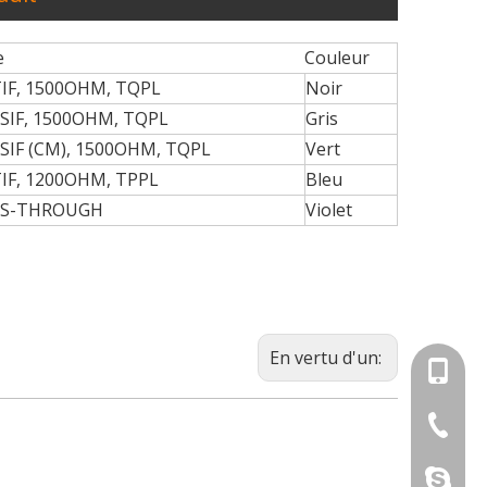
e
Couleur
TIF, 1500OHM, TQPL
Noir
SSIF, 1500OHM, TQPL
Gris
SIF (CM), 1500OHM, TQPL
Vert
TIF, 1200OHM, TPPL
Bleu
SS-THROUGH
Violet
En vertu d'un:
+86-18
+86-512
s solutions de harnais de fil et de connecteur.
sherry1