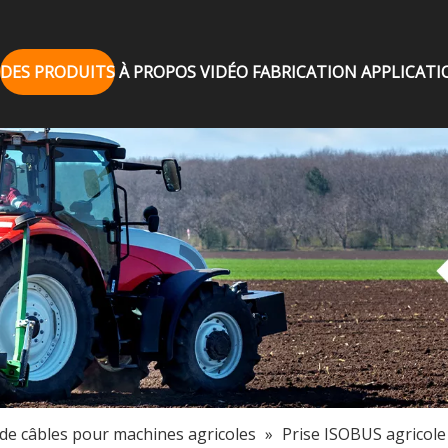
DES PRODUITS
À PROPOS
VIDÉO
FABRICATION
APPLICATI
 de câbles pour machines agricoles
»
Prise ISOBUS agricole