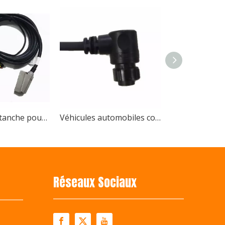
u Bshine Electronic Technology Co., Ltd. A remporté le prix
Connecteur étanche pour faisceau de câbles de machines agricoles, connecteurs originaux Deutsch TE Molex
Véhicules automobiles complets conformes à Rohs pour faisceau de câblage d'assemblage de câbles audio de voiture
ceaux de câbles innovants pour machines agricolesEn 2024, l
Réseaux Sociaux