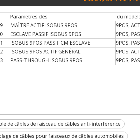
Paramètres clés
du modèl
9
MAÎTRE ACTIF ISOBUS 9POS
9POS, AC
0
ESCLAVE PASSIF ISOBUS 9POS
9POS, PA
1
ISOBUS 9POS PASSIF CM ESCLAVE
9POS, PAS
2
ISOBUS 9POS ACTIF GÉNÉRAL
9POS, AC
3
PASS-THROUGH ISOBUS 9POS
9POS, PA
ille à l'exposition du Brésil 2025, attirant l'attention sur le
e de câbles de faisceau de câbles anti-interférence
lage de câbles pour faisceaux de câbles automobiles