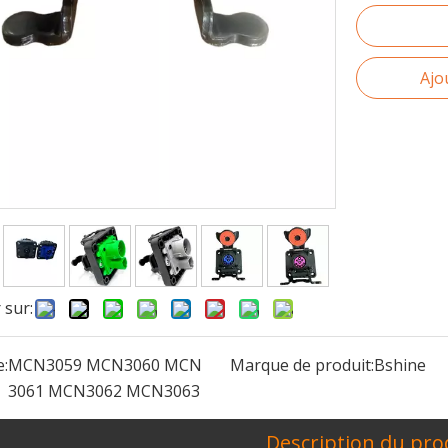
Ajo
 sur:
:
MCN3059 MCN3060 MCN
Marque de produit:
Bshine
3061 MCN3062 MCN3063
écemment annoncé le lancement de son projet Manufacturing Ex
Description du pro