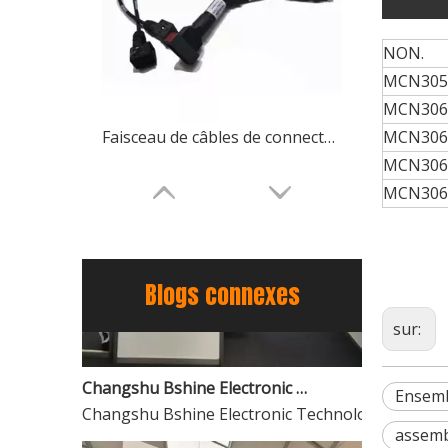
NON.
MCN305
MCN306
Faisceau de câbles de connecteurs originaux étanches pour machines agricoles, fourniture directe par OEM en usine
MCN306
MCN306
MCN306
Blogs connexes
sur:
Changshu Bshine Electronic Technology Co., Ltd. Brille à l'exposition du Brésil 2025
Changshu Bshine Electronic Technology Co., Ltd. Br
Ensembl
Connecteur étanche pour faisceau de câbles de machines agricoles, connecteurs originaux Deutsch TE Molex
assemb