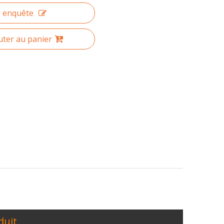
enquête
uter au panier
ecution System (MES), qui vise à améliorer l'efficacité de l
duit