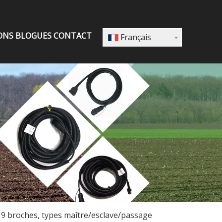
ONS
BLOGUES
CONTACT
Français
 9 broches, types maître/esclave/passage