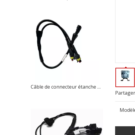
Câble de connecteur étanche de fabrication sur mesure, agricole et automobile complet
Partager
Modèle
Un client canadien visite l'usine d'Anhui Bshine pour discuter de la R&D sur la conception de produits et des études de faisabilité
Anhui Bshine Intelligent Technology Co., Ltd. a r