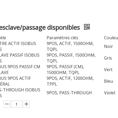
/esclave/passage disponibles
èle
Paramètres clés
Couleu
TRE ACTIF ISOBUS
9POS, ACTIF, 1500OHM,
Noir
S
TQPL
LAVE PASSIF ISOBUS
9POS, PASSIF, 1500OHM,
Gris
S
TQPL
BUS 9POS PASSIF CM
9POS, PASSIF (CM),
Vert
LAVE
1500OHM, TQPL
BUS 9POS ACTIF
9POS, ACTIF, 1200OHM,
Bleu
ÉRAL
TPPL
S-THROUGH ISOBUS
9POS, PASS-THROUGH
Violet
S