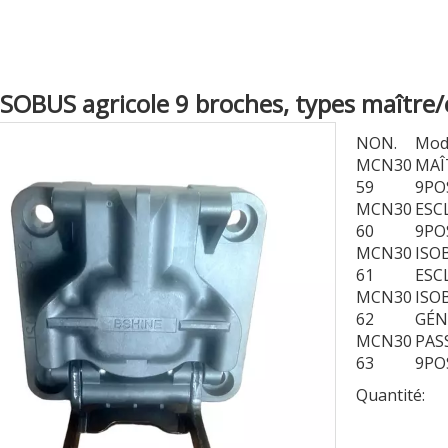
 ISOBUS agricole 9 broches, types maître
NON.
Mod
MCN30
MAÎ
59
9PO
MCN30
ESC
60
9PO
MCN30
ISO
61
ESC
MCN30
ISO
62
GÉN
MCN30
PAS
63
9PO
Quantité: