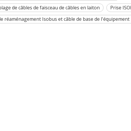
lage de câbles de faisceau de câbles en laiton
Prise IS
de réaménagement Isobus et câble de base de l'équipement
 des machines agricoles de Chine 2025, sur le thème « L'inn