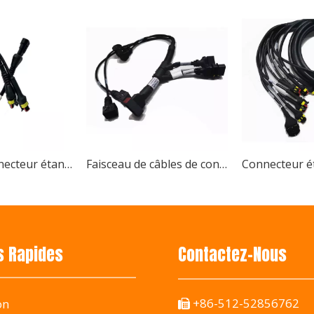
orte le prix annuel de la machinerie agricole 2025 Changsh
Câble de connecteur étanche de fabrication sur mesure, agricole et automobile complet
Faisceau de câbles de connecteurs originaux étanches pour machines agricoles, fourniture directe par OEM en usine
al des machines agricoles de Chine 2024, présentant des fais
s Rapides
Contactez-Nous
+86-512-52856762
on
