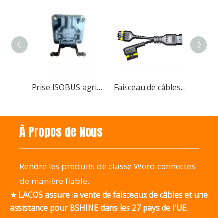
Prise ISOBUS agricole 9 broches, types maître/esclave/passage disponibles
Faisceau de câbles prémoulé haute performance AMP SUPERSEAL, résistant à l'eau
Faisceau de câblage de tableau de bord personnalisé Faisceau de câblage d'assemblage de châssis Faisceau d'assemblage de panneau Faisceau de plafond
Ensemble de faisceau de câbles pour pulvérisateur agricole personnalisé
À Propos de Nous
Rendre les produits de classe Word connectés
de manière fiable.
★ LACOS assure la vente de faisceaux de câbles et une
assistance pour BSHINE dans les 27 pays de l'UE.