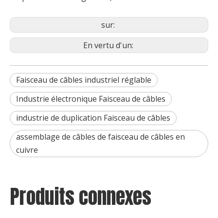
Faisceau de câbles OEM de haute qualité pour l'usine de machines de matériel agricole, fourniture directe
Faisceau de câbles USB étanche avec assemblage de câbles personnalisé
sur:
En vertu d'un:
Faisceau de câbles industriel réglable
Industrie électronique Faisceau de câbles
industrie de duplication Faisceau de câbles
assemblage de câbles de faisceau de câbles en
cuivre
Adaptez aux besoins du client les kits imperméables de jonction de faisceau de câbles d'assemblage de câble d'empotage
Faisceau de timonerie personnalisé Faisceau de câblage d’assemblage de châssis Faisceau d’assemblage de panneaux Faisceau de plafond
Produits connexes