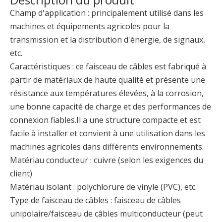
Champ d'application : principalement utilisé dans les
machines et équipements agricoles pour la
Ensemble de câbles d'équipement agricole de faisceau de câbles de machine agricole
Ensemble de câbles pour machines agricoles, fabricant de faisceaux de câbles pour moissonneuse
transmission et la distribution d'énergie, de signaux,
etc.
Caractéristiques : ce faisceau de câbles est fabriqué à
partir de matériaux de haute qualité et présente une
résistance aux températures élevées, à la corrosion,
une bonne capacité de charge et des performances de
connexion fiables.Il a une structure compacte et est
facile à installer et convient à une utilisation dans les
machines agricoles dans différents environnements.
Matériau conducteur : cuivre (selon les exigences du
client)
Fabricant de faisceaux de câbles étanches pour assemblage de câbles de relais
Faisceau de câbles de connecteurs originaux étanches pour machines agricoles, fourniture directe par OEM en usine
Matériau isolant : polychlorure de vinyle (PVC), etc.
Type de faisceau de câbles : faisceau de câbles
unipolaire/faisceau de câbles multiconducteur (peut