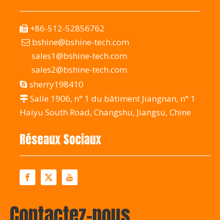
+86-512-52856762

bshine@bshine-tech.com

sales1@bshine-tech.com
sales2@bshine-tech.com
sherry198410

Salle 1906, n° 1 du bâtiment Jiangnan, n° 1

Haiyu South Road, Changshu, Jiangsu, Chine
Réseaux Sociaux
Contactez-nous